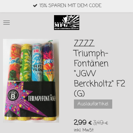
15% SPAREN MIT DEM CODE
Zum
Hauptinhalt
springen
ZZZZ
Triumph-
Fontänen
"JGW
Berckholtz" F2
(G)
Auslaufartikel
2,99 €
3,49 €
inkl. MwSt