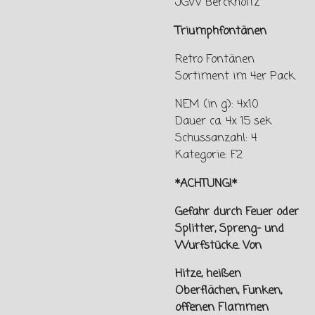
JGW Berckholtz
Triumphfontänen
Retro Fontänen
Sortiment im 4er Pack.
NEM (in g): 4x10
Dauer ca. 4x 15 sek
Schussanzahl: 4
Kategorie: F2
*ACHTUNG!*
Gefahr durch Feuer oder
Splitter, Spreng- und
Wurfstücke. Von
Hitze, heißen
Oberflächen, Funken,
offenen Flammen