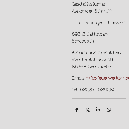
Geschäftsführer:
Alexander Schmitt
Schönenberger Strasse 6
89343 Jettingen-
Scheppach
Betrieb und Produktion:
Westendstrasse 19,
86368 Gersthofen
Email:
info@feuerwerksman
Tel.: 08225-9589280
T
T
T
T
e
e
e
e
i
i
i
i
l
l
l
l