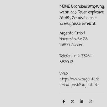
KEINE Brandbekämpfung,
wenn das Feuer explosive
Stoffe, Gemische oder
Erzeugnisse erreicht.
Argento GmbH
Hauptstraße 28
15806 Zossen
Telefon: +49 33769
883942
Web:
https://www.argento.de
eMail: post@argento.de
T
T
T
T
e
e
e
e