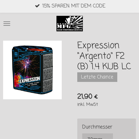
15% SPAREN MIT DEM CODE
Zum
Hauptinhalt
springen
Expression
"Argento" F2
(B) 1.4 KUB LC
Letzte Chance
21,90 €
inkl. MwSt
Durchmesser