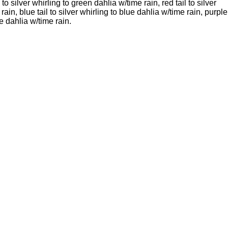
 to silver whirling to green dahlia w/time rain, red tail to silver
rain, blue tail to silver whirling to blue dahlia w/time rain, purple
le dahlia w/time rain.