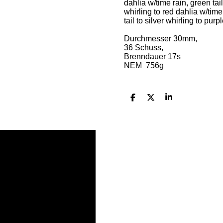
dahlia w/time rain, green tail
whirling to red dahlia w/time 
tail to silver whirling to purp
Durchmesser 30mm,
36 Schuss,
Brenndauer 17s
NEM 756
g
T
T
T
e
e
e
i
i
i
l
l
l
e
e
e
n
n
n