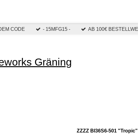
 DEM CODE
- 15MFG15 -
AB 100€ BESTELLW
reworks Gräning
ZZZZ BI36S6-501 "Tropic"