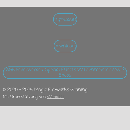
e
e
e
e
n
n
n
n
Impressum
Downloads
AGB Feuerwerke / Special Effects Waffenmeister sowie
Shops
© 2020 - 2024 Magic Fireworks Gräning
Mit Unterstützung von
Webador