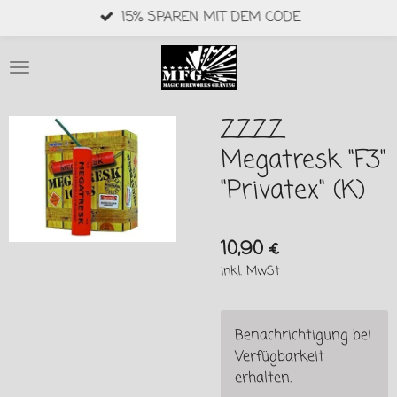
15% SPAREN MIT DEM CODE
Zum
Hauptinhalt
springen
ZZZZ
Megatresk "F3"
"Privatex" (K)
10,90 €
inkl. MwSt
Benachrichtigung bei
Verfügbarkeit
erhalten.