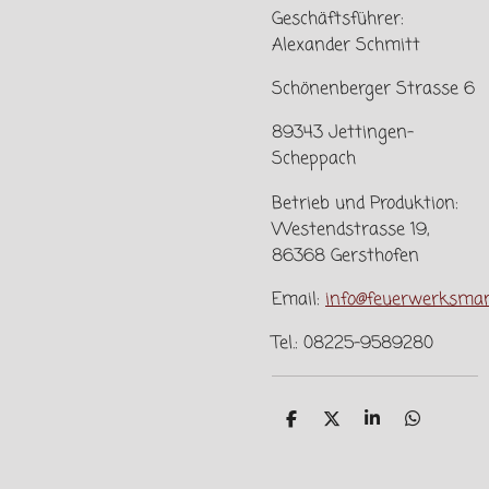
Geschäftsführer:
Alexander Schmitt
Schönenberger Strasse 6
89343 Jettingen-
Scheppach
Betrieb und Produktion:
Westendstrasse 19,
86368 Gersthofen
Email:
info@feuerwerksman
Tel.: 08225-9589280
T
T
T
T
e
e
e
e
i
i
i
i
l
l
l
l