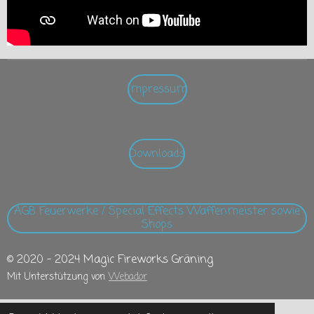
Impressum
Downloads
AGB Feuerwerke / Special Effects Waffenmeister sowie
Shops
© 2020 - 2024 Magic Fireworks Gräning
Mit Unterstützung von
Webador