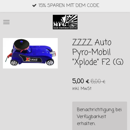
15% SPAREN MIT DEM CODE
Zum
Hauptinhalt
springen
ZZZZ Auto
Pyro-Mobil
"Xplode" F2 (G)
5,00 €
6,00 €
inkl. MwSt
Benachrichtigung bei
Verfügbarkeit
erhalten.