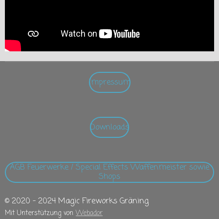
Impressum
Downloads
AGB Feuerwerke / Special Effects Waffenmeister sowie
Shops
© 2020 - 2024 Magic Fireworks Gräning
Mit Unterstützung von
Webador