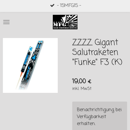
- 15MFG15 -
Zum
Hauptinhalt
springen
ZZZZ Gigant
Salutraketen
"Funke" F3 (K)
19,00 €
inkl. MwSt
Benachrichtigung bei
Verfügbarkeit
erhalten.