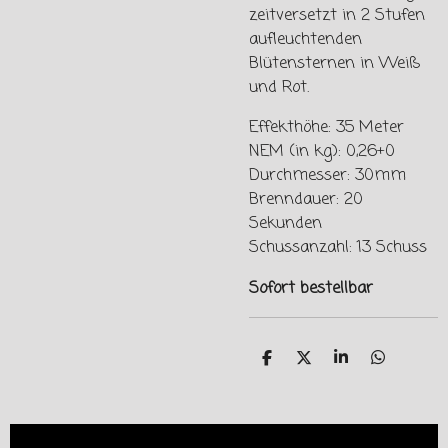
zeitversetzt in 2 Stufen
aufleuchtenden
Blütensternen in Weiß
und Rot.
Effekthöhe: 35 Meter
NEM (in kg): 0,26+0
Durchmesser: 30mm
Brenndauer: 20
Sekunden
Schussanzahl: 13 Schuss
Sofort bestellbar
T
T
T
T
e
e
e
e
i
i
i
i
l
l
l
l
e
e
e
e