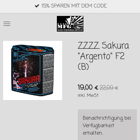
15% SPAREN MIT DEM CODE
Zum
Hauptinhalt
springen
ZZZZ Sakura
"Argento" F2
(B)
19,00 €
22,00 €
inkl. MwSt
Benachrichtigung bei
Verfügbarkeit
erhalten.