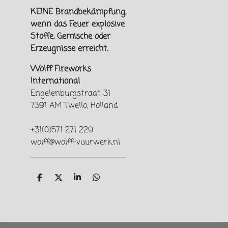
KEINE Brandbekämpfung,
wenn das Feuer explosive
Stoffe, Gemische oder
Erzeugnisse erreicht.
Wolff Fireworks
International
Engelenburgstraat 31
7391 AM Twello, Holland
+31(0)571 271 229
wolff@wolff-vuurwerk.nl
T
T
T
T
e
e
e
e
i
i
i
i
l
l
l
l
e
e
e
e
n
n
n
n