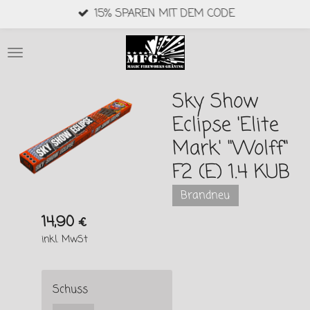
15% SPAREN MIT DEM CODE
Zum
Hauptinhalt
springen
Sky Show
Eclipse 'Elite
Mark' "Wolff"
F2 (E) 1.4 KUB
Brandneu
14,90 €
inkl. MwSt
Schuss