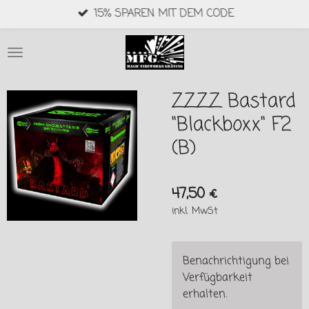
15% SPAREN MIT DEM CODE
Zum
Hauptinhalt
springen
ZZZZ Bastard
"Blackboxx" F2
(B)
47,50 €
inkl. MwSt
Benachrichtigung bei
Verfügbarkeit
erhalten.