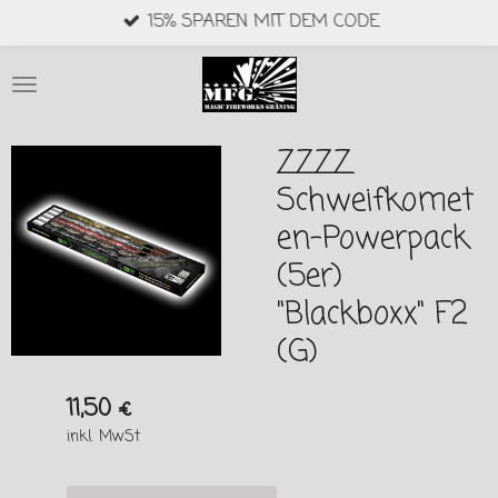
15% SPAREN MIT DEM CODE
Zum
Hauptinhalt
springen
ZZZZ
Schweifkomet
en-Powerpack
(5er)
"Blackboxx" F2
(G)
11,50 €
inkl. MwSt