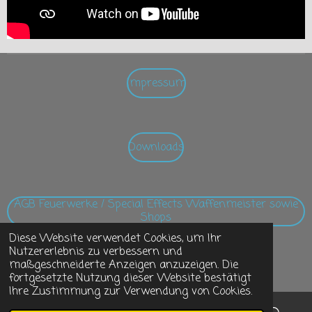
Impressum
Downloads
AGB Feuerwerke / Special Effects Waffenmeister sowie
Shops
Diese Website verwendet Cookies, um Ihr
Nutzererlebnis zu verbessern und
© 2020 - 2024 Magic Fireworks Gräning
maßgeschneiderte Anzeigen anzuzeigen. Die
Mit Unterstützung von
Webador
fortgesetzte Nutzung dieser Website bestätigt
Ihre Zustimmung zur Verwendung von Cookies.