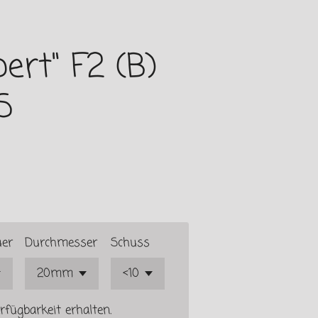
bert" F2 (B)
S
uer
Durchmesser
Schuss
rfügbarkeit erhalten.