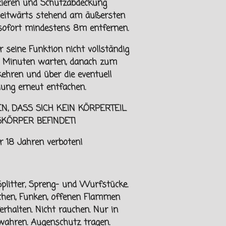
zieren und Schutzabdeckung
seitwärts stehend am äußersten
 sofort mindestens 8m
entfernen.
r seine Funktion nicht vollständig
15 Minuten warten, danach zum
ehren und über die eventuell
ung erneut entfachen.
EN, DASS SICH KEIN KÖRPERTEIL
SKÖRPER
BEFINDET!
er
18 Jahren verboten!
plitter, Spreng- und Wurfstücke.
ächen, Funken, offenen Flammen
erhalten.
Nicht rauchen. Nur in
wahren. Augenschutz tragen.