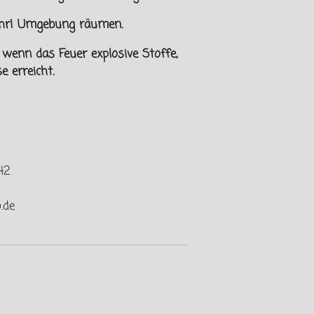
fahr! Umgebung räumen.
enn das Feuer explosive Stoffe,
 erreicht.
942
o.de