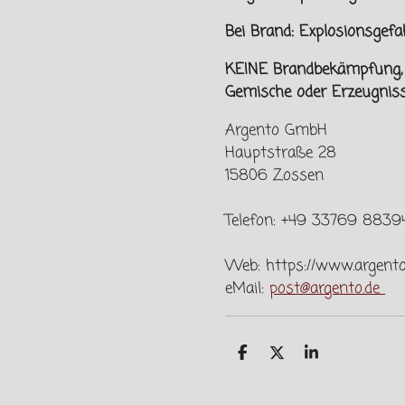
Bei Brand: Explosionsge
KEINE Brandbekämpfung, w
Gemische oder Erzeugnisse
Argento GmbH
Hauptstraße 28
15806 Zossen
Telefon: +49 33769 883
Web: https://www.argent
eMail:
post@argento.de
T
T
T
e
e
e
i
i
i
l
l
l