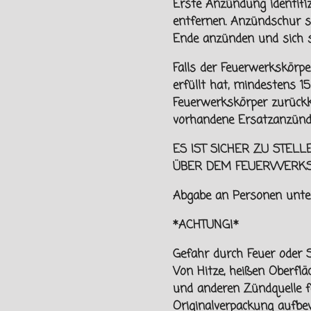
Erste Anzündung identifi
entfernen. Anzündschur 
Ende anzünden und sich
Falls der Feuerwerkskörpe
erfüllt hat, mindestens 
Feuerwerkskörper zurückk
vorhandene Ersatzanzünd
ES IST SICHER ZU STELL
ÜBER DEM FEUERWERK
Abgabe an Personen unt
*ACHTUNG!*
Gefahr durch Feuer oder S
Von
Hitze, heißen Oberfl
und
anderen Zündquelle f
Originalverpackung aufbe