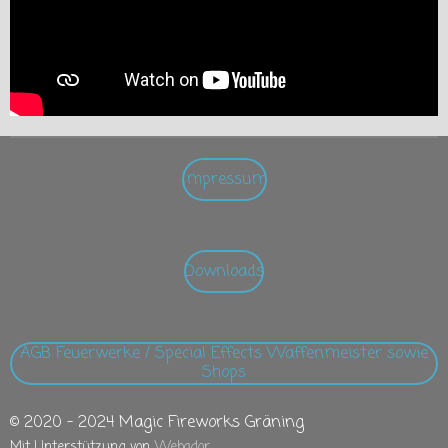
Impressum
Downloads
AGB Feuerwerke / Special Effects Waffenmeister sowie
Shops
© 2020 - 2024 Magic Fireworks Gräning
Mit Unterstützung von
Webador