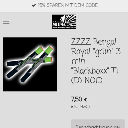
15% SPAREN MIT DEM CODE
Zum
Hauptinhalt
springen
ZZZZ Bengal
Royal "grün" 3
min
"Blackboxx" T1
(D) NOID
7,50 €
inkl. MwSt
Benachrichtigung bei