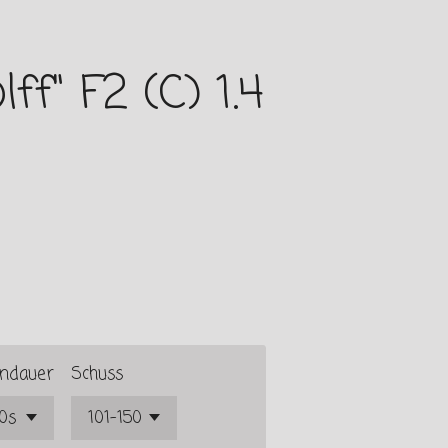
ff" F2 (C) 1.4
ndauer
Schuss