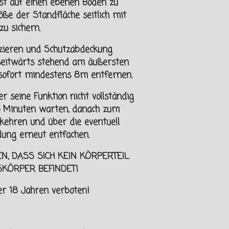
 ist auf einen ebenen Boden zu
röße der Standfläche seitlich mit
u sichern.
izieren und Schutzabdeckung
seitwärts stehend am äußersten
 sofort mindestens 8m
entfernen.
r seine Funktion nicht vollständig
15 Minuten warten, danach zum
kehren und über die eventuell
ung erneut entfachen.
EN, DASS SICH KEIN KÖRPERTEIL
SKÖRPER
BEFINDET!
er
18 Jahren verboten!