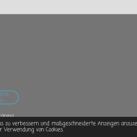
ects
s
räning
is zu verbessern und maßgeschneiderte Anzeigen anzuzei
r Verwendung von Cookies.