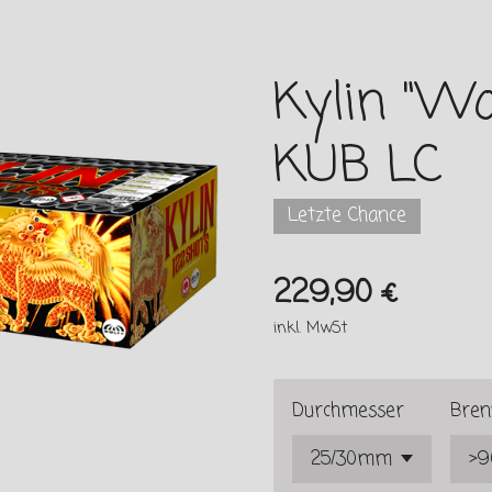
Kylin "Wol
KUB LC
Letzte Chance
229,90 €
inkl. MwSt
Durchmesser
Bren