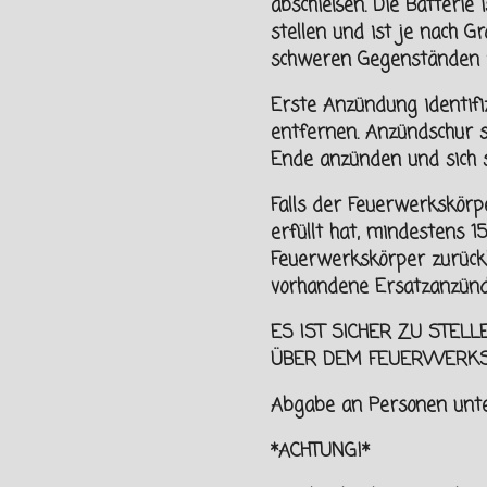
abschießen. Die Batterie
stellen und ist je nach G
schweren Gegenständen z
Erste Anzündung identif
entfernen. Anzündschur 
Ende anzünden und sich
Falls der Feuerwerkskörpe
erfüllt hat, mindestens 
Feuerwerkskörper zurück
vorhandene Ersatzanzünd
ES IST SICHER ZU STELL
ÜBER DEM FEUERWERK
Abgabe an Personen unt
*ACHTUNG!*