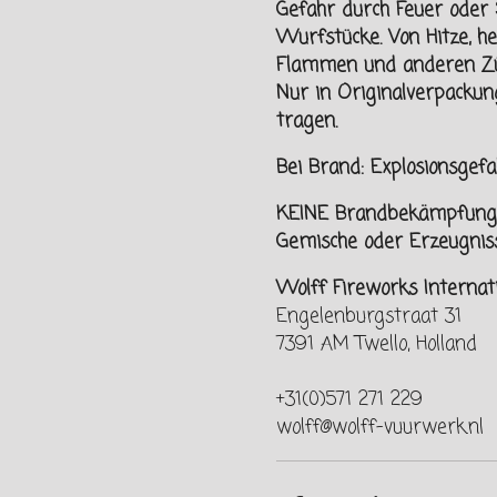
Gefahr durch Feuer oder 
Wurfstücke. Von
Hitze, h
Flammen und
anderen Zü
Nur in Originalverpacku
tragen.
Bei Brand: Explosionsge
KEINE Brandbekämpfung, 
Gemische oder Erzeugniss
Wolff Fireworks Internat
Engelenburgstraat 31
7391 AM Twello, Holland
+31(0)571 271 229
wolff@wolff-vuurwerk.nl