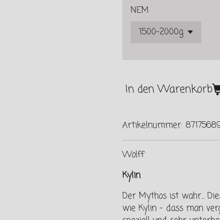
NEM
In den Warenkorb
Artikelnummer:
8717568
Wolff
Kylin
Der Mythos ist wahr... Die
wie Kylin - dass man verg