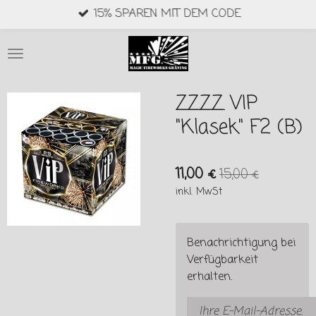
15% SPAREN MIT DEM CODE
Zum
Hauptinhalt
springen
ZZZZ VIP
"Klasek" F2 (B)
11,00 €
15,00 €
inkl. MwSt
Benachrichtigung bei
Verfügbarkeit
erhalten.