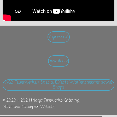
Impressum
Downloads
AGB Feuerwerke / Special Effects Waffenmeister sowie
Shops
© 2020 - 2024 Magic Fireworks Gräning
Mit Unterstützung von
Webador