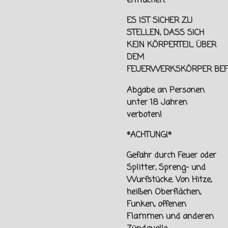
entfachen.
ES IST SICHER ZU
STELLEN, DASS SICH
KEIN KÖRPERTEIL ÜBER
DEM
FEUERWERKSKÖRPER
BEF
Abgabe an Personen
unter
18 Jahren
verboten!
*ACHTUNG!*
Gefahr durch Feuer oder
Splitter, Spreng- und
Wurfstücke. Von
Hitze,
heißen Oberflächen,
Funken, offenen
Flammen und
anderen