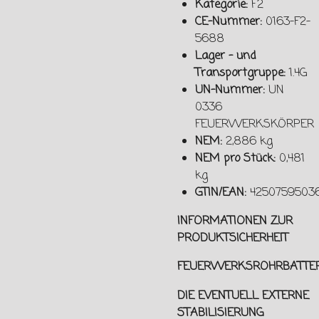
Kategorie:
F2
CE-Nummer:
0163-F2-
5688
Lager - und
Transportgruppe:
1.4G
UN-Nummer:
UN
0336
FEUERWERKSKÖRPER
NEM:
2,886 kg
NEM pro Stück:
0,481
kg
GTIN/EAN:
4250759503
INFORMATIONEN ZUR
PRODUKTSICHERHEIT
FEUERWERKSROHRBATTER
DIE EVENTUELL EXTERNE
STABILISIERUNG