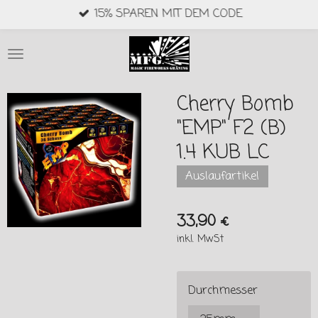
15% SPAREN MIT DEM CODE
Zum
Hauptinhalt
springen
Cherry Bomb
"EMP" F2 (B)
1.4 KUB LC
Auslaufartikel
33,90 €
inkl. MwSt
Durchmesser