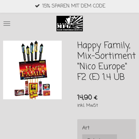
15% SPAREN MIT DEM CODE
Zum
Hauptinhalt
springen
Happy Family,
Mix-Sortiment
"Nico Europe"
F2 (E) 1.4 UB
14,90 €
inkl. MwSt
Art