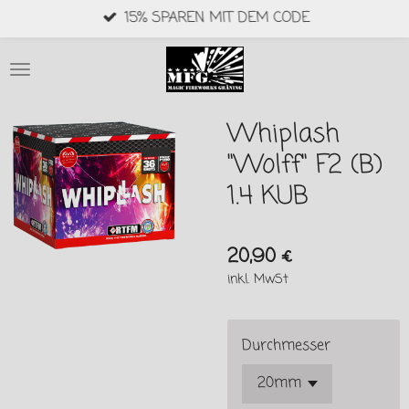
15% SPAREN MIT DEM CODE
Zum
Hauptinhalt
springen
Whiplash
"Wolff" F2 (B)
1.4 KUB
20,90 €
inkl. MwSt
Durchmesser