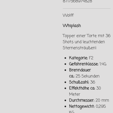
8717568974828
Wolff
Whiplash
Topper einer Torte mit 36
Shots und leuchtenden
Sternensträußen!
Kategorie:
F2
Gefahrenklasse:
1.4G
Brenndauer
ca.:
25
Sekunden
Schußzahl:
36
Effekthöhe ca:
30
Meter
Durchmesser:
20
mm
Nettogewicht:
0,295
KG