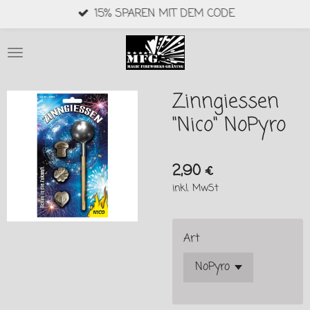
15% SPAREN MIT DEM CODE
Zum
Hauptinhalt
springen
Zinngiessen
"Nico" NoPyro
2,90 €
inkl. MwSt
Art