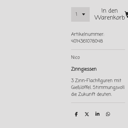
In den
Warenkorb
Artikelnummer:
4014361078048
Nico
Zinngiessen
3 Zinn-Flachfiguren mit
Gießlöffel. Stimmungsvoll
die Zukunft deuten.
T
T
T
T
e
e
e
e
i
i
i
i