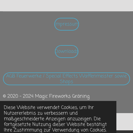
l
l
l
l
e
e
e
e
n
n
n
n
Impressum
Downloads
AGB Feuerwerke / Special Effects Waffenmeister sowie
Shops
© 2020 - 2024 Magic Fireworks Gräning
Mit Unterstützung von
Webador
Diese Website verwendet Cookies, um Ihr
Nutzererlebnis zu verbessern und
maßgeschneiderte Anzeigen anzuzeigen. Die
fortgesetzte Nutzung dieser Website bestätigt
Ihre Zustimmung zur Verwendung von Cookies.