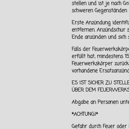
stellen und ist je nach G
schweren Gegenständen z
Erste Anzündung identif
entfernen. Anzündschur 
Ende anzünden und sich
Falls der Feuerwerkskörpe
erfüllt hat, mindestens 
Feuerwerkskörper zurück
vorhandene Ersatzanzünd
ES IST SICHER ZU STELL
ÜBER DEM FEUERWERK
Abgabe an Personen unt
*ACHTUNG!*
Gefahr durch Feuer oder 