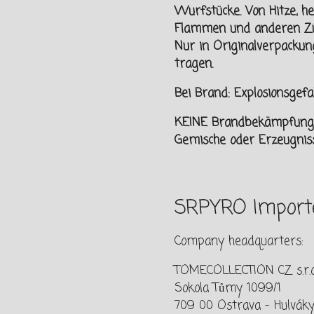
Wurfstücke. Von
Hitze, h
Flammen und
anderen Zü
Nur in Originalverpacku
tragen.
Bei Brand: Explosionsge
KEINE Brandbekämpfung, 
Gemische oder Erzeugniss
SRPYRO Importe
Company headquarters:
TOMECOLLECTION CZ s.r.o
Sokola Tůmy 1099/1
709 00 Ostrava - Hulváky,