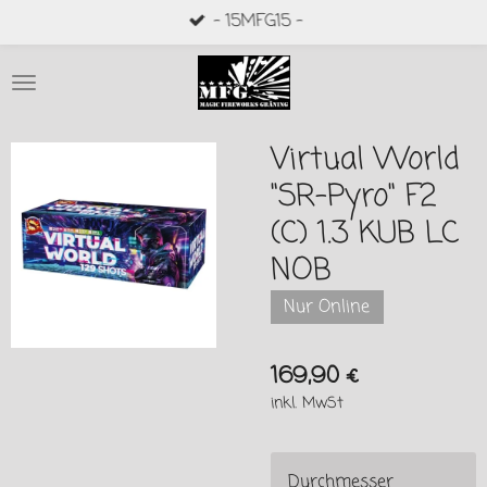
- 15MFG15 -
Zum
Hauptinhalt
springen
Virtual World
"SR-Pyro" F2
(C) 1.3 KUB LC
NOB
Nur Online
169,90 €
inkl. MwSt
Durchmesser