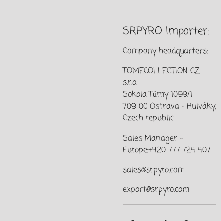
SRPYRO Importer:
Company headquarters:
TOMECOLLECTION CZ
s.r.o.
Sokola Tůmy 1099/1
709 00 Ostrava - Hulváky,
Czech republic
Sales Manager –
Europe:+420 777 724 407
sales@srpyro.com
export@srpyro.com