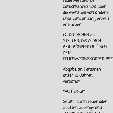
Feuerwerkskörper
zurückkehren und über
die eventuell vorhandene
Ersatzanzündung erneut
entfachen.
ES IST SICHER ZU
STELLEN, DASS SICH
KEIN KÖRPERTEIL ÜBER
DEM
FEUERWERKSKÖRPER
BEF
Abgabe an Personen
unter
18 Jahren
verboten!
*ACHTUNG!*
Gefahr durch Feuer oder
Splitter, Spreng- und