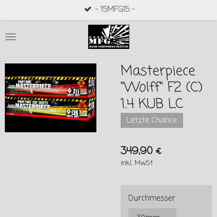
- 15MFG15 -
Zum
Hauptinhalt
springen
Masterpiece
"Wolff" F2 (C)
1.4 KUB LC
Letzte Chance
349,90 €
inkl. MwSt
Durchmesser