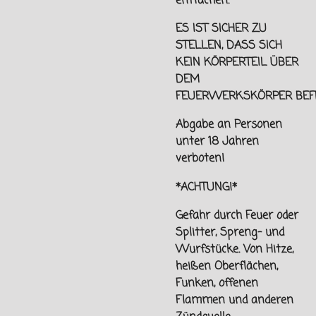
entfachen.
ES IST SICHER ZU
STELLEN, DASS SICH
KEIN KÖRPERTEIL ÜBER
DEM
FEUERWERKSKÖRPER
BEF
Abgabe an Personen
unter
18 Jahren
verboten!
*ACHTUNG!*
Gefahr durch Feuer oder
Splitter, Spreng- und
Wurfstücke. Von
Hitze,
heißen Oberflächen,
Funken, offenen
Flammen und
anderen