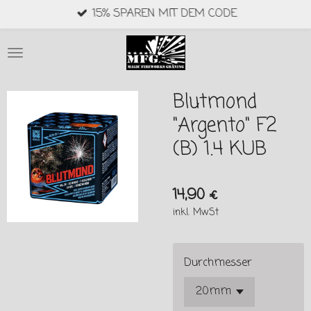
15% SPAREN MIT DEM CODE
Zum
Hauptinhalt
springen
Blutmond
"Argento" F2
(B) 1.4 KUB
14,90 €
inkl. MwSt
Durchmesser