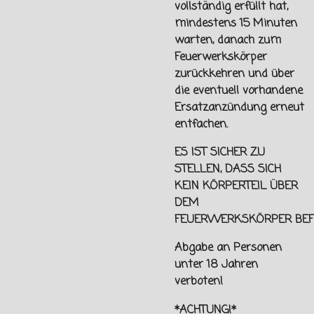
vollständig erfüllt hat,
mindestens 15 Minuten
warten, danach zum
Feuerwerkskörper
zurückkehren und über
die eventuell vorhandene
Ersatzanzündung erneut
entfachen.
ES IST SICHER ZU
STELLEN, DASS SICH
KEIN KÖRPERTEIL ÜBER
DEM
FEUERWERKSKÖRPER
BEF
Abgabe an Personen
unter
18 Jahren
verboten!
*ACHTUNG!*