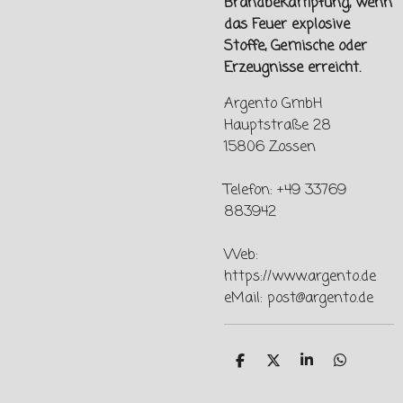
Brandbekämpfung, wenn
das Feuer explosive
Stoffe, Gemische oder
Erzeugnisse erreicht.
Argento GmbH
Hauptstraße 28
15806 Zossen
Telefon: +49 33769
883942
Web:
https://www.argento.de
eMail: post@argento.de
T
T
T
T
e
e
e
e
i
i
i
i