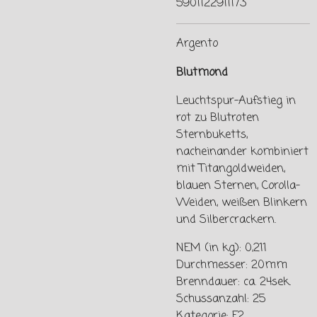
5901122911173
Argento
Blutmond
Leuchtspur-Aufstieg in
rot zu Blutroten
Sternbuketts,
nacheinander kombiniert
mit Titangoldweiden,
blauen Sternen, Corolla-
Weiden, weißen Blinkern
und Silbercrackern.
NEM (in kg): 0,211
Durchmesser: 20mm
Brenndauer: ca. 24sek.
Schussanzahl: 25
Kategorie: F2