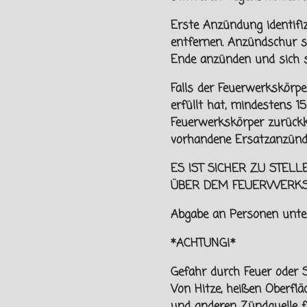
Erste Anzündung identifi
entfernen. Anzündschur 
Ende anzünden und sich
Falls der Feuerwerkskörpe
erfüllt hat, mindestens 
Feuerwerkskörper zurückk
vorhandene Ersatzanzünd
ES IST SICHER ZU STELL
ÜBER DEM FEUERWERK
Abgabe an Personen unt
*ACHTUNG!*
Gefahr durch Feuer oder S
Von
Hitze, heißen Oberfl
und
anderen Zündquelle f