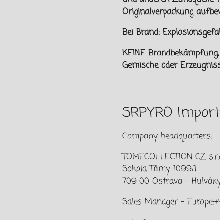
Originalverpackung aufbe
Bei Brand: Explosionsge
KEINE Brandbekämpfung, w
Gemische oder Erzeugnisse
SRPYRO Import
Company headquarters:
TOMECOLLECTION CZ s.r.o
Sokola Tůmy 1099/1
709 00 Ostrava - Hulváky,
Sales Manager – Europe:+