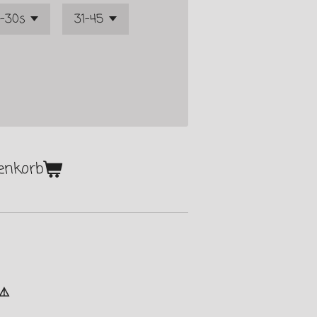
enkorb
 ⚠️