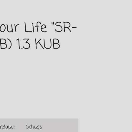
our Life "SR-
(B) 1.3 KUB
ndauer
Schuss