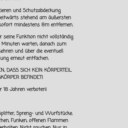
zieren und Schutzabdeckung
seitwärts stehend am äußersten
 sofort mindestens 8m
entfernen.
r seine Funktion nicht vollständig
15 Minuten warten, danach zum
ehren und über die eventuell
ung erneut entfachen.
EN, DASS SICH KEIN KÖRPERTEIL
SKÖRPER
BEFINDET!
er
18 Jahren verboten!
plitter, Spreng- und Wurfstücke.
ächen, Funken, offenen Flammen
erhalten.
Nicht rauchen. Nur in