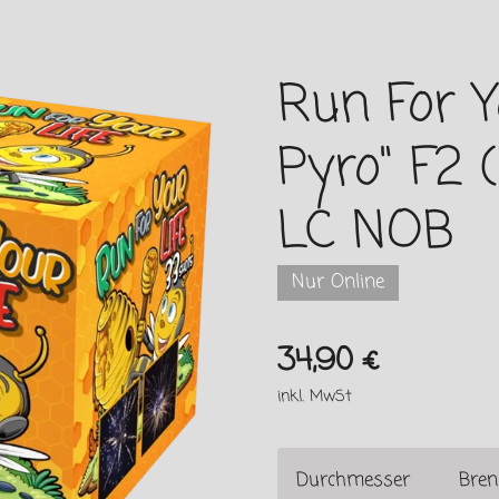
Run For Y
Pyro" F2 
LC NOB
Nur Online
34,90 €
inkl. MwSt
Durchmesser
Bren