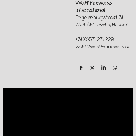
Wolff Fireworks
International
Engelenburgstraat 31
7391 AM Twello, Holland
+31(0)571 271 229
wolff@wolff-vuurwerk.nl
T
T
T
T
e
e
e
e
i
i
i
i
l
l
l
l
e
e
e
e
n
n
n
n