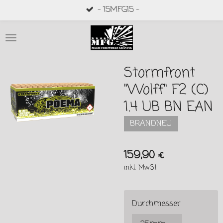
- 15MFG15 -
Zum
Hauptinhalt
springen
Stormfront
"Wolff" F2 (C)
1.4 UB BN EAN
BRANDNEU
159,90 €
inkl. MwSt
Durchmesser