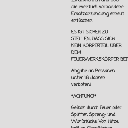
zurückkehren und über
die eventuell vorhandene
Ersatzanzündung erneut
entfachen.
ES IST SICHER ZU
STELLEN, DASS SICH
KEIN KÖRPERTEIL ÜBER
DEM
FEUERWERKSKÖRPER
BEF
Abgabe an Personen
unter
18 Jahren
verboten!
*ACHTUNG!*
Gefahr durch Feuer oder
Splitter, Spreng- und
Wurfstücke. Von
Hitze,