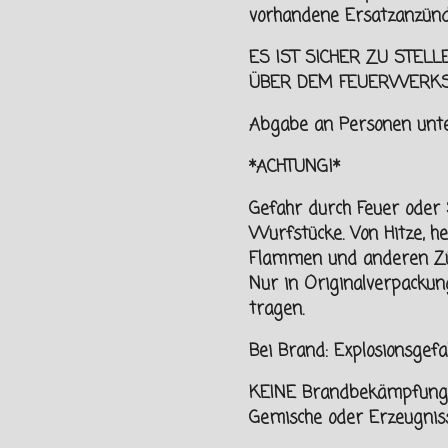
vorhandene Ersatzanzünd
ES IST SICHER ZU STELL
ÜBER DEM FEUERWERK
Abgabe an Personen unt
*ACHTUNG!*
Gefahr durch Feuer oder 
Wurfstücke. Von
Hitze, h
Flammen und
anderen Zü
Nur in Originalverpacku
tragen.
Bei Brand: Explosionsge
KEINE Brandbekämpfung, 
Gemische oder Erzeugniss