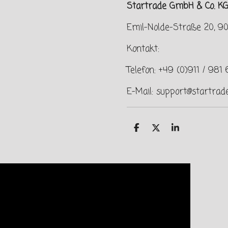
Startrade GmbH & Co. K
Emil-Nolde-Straße 20, 90
Kontakt:
Telefon: +49 (0)911 / 981
E-Mail: support@startrad
T
T
T
e
e
e
i
i
i
l
l
l
e
e
e
n
n
n