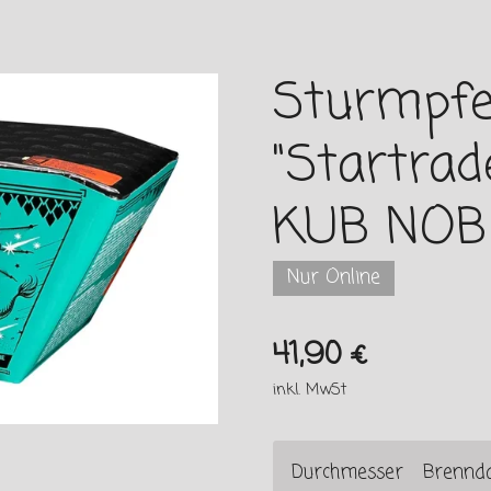
Sturmpfe
"Startrade
KUB NOB
Nur Online
41,90 €
inkl. MwSt
Durchmesser
Brennd