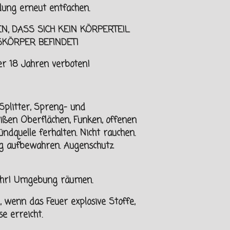
ung erneut entfachen.
EN, DASS SICH KEIN KÖRPERTEIL
SKÖRPER
BEFINDET!
er
18 Jahren verboten!
Splitter, Spreng- und
eißen Oberflächen, Funken, offenen
ndquelle ferhalten.
Nicht rauchen.
ng aufbewahren. Augenschutz
fahr! Umgebung räumen.
wenn das Feuer explosive Stoffe,
e erreicht.