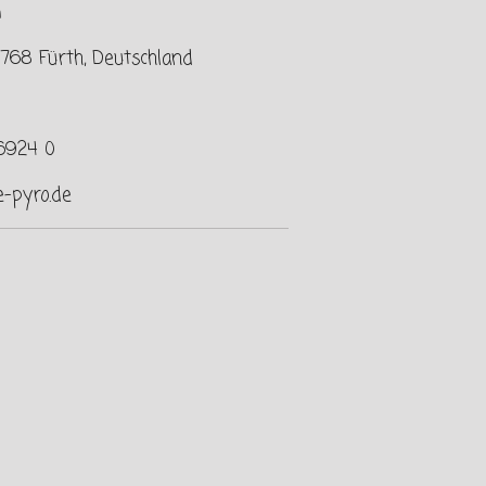
G
768 Fürth, Deutschland
 6924 0
e-pyro.de