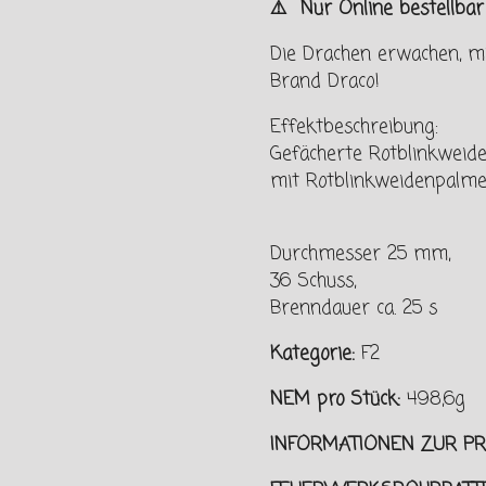
⚠️ Nur Online bestellba
Die Drachen erwachen, 
Brand Draco!
Effektbeschreibung:
Gefächerte Rotblinkweid
mit Rotblinkweidenpalmen
Durchmesser 25 mm,
36 Schuss,
Brenndauer ca. 25 s
Kategorie:
F2
NEM pro Stück:
498,6g
INFORMATIONEN ZUR PR