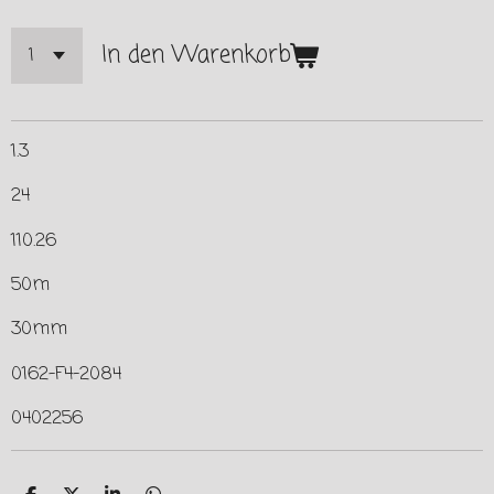
In den Warenkorb
1.3
24
110.26
50m
30mm
0162-F4-2084
0402256