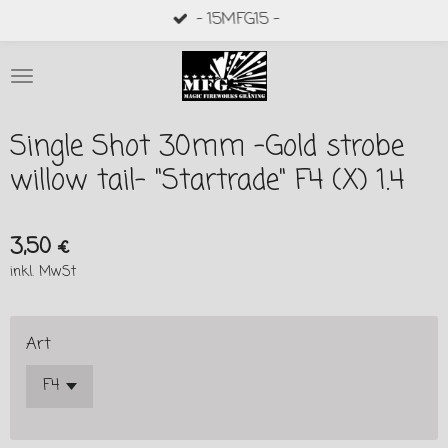
- 15MFG15 -
Zum
Hauptinhalt
springen
Single Shot 30mm -Gold strobe
willow tail- "Startrade" F4 (X) 1.4
3,50 €
inkl. MwSt
Art