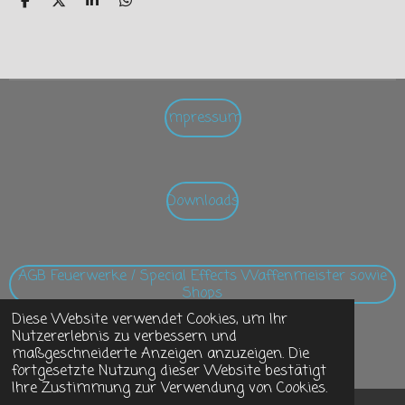
T
T
T
T
e
e
e
e
i
i
i
i
l
l
l
l
e
e
e
e
n
n
n
n
Impressum
Downloads
AGB Feuerwerke / Special Effects Waffenmeister sowie
Shops
Diese Website verwendet Cookies, um Ihr
Nutzererlebnis zu verbessern und
© 2020 - 2024 Magic Fireworks Gräning
maßgeschneiderte Anzeigen anzuzeigen. Die
Mit Unterstützung von
Webador
fortgesetzte Nutzung dieser Website bestätigt
Ihre Zustimmung zur Verwendung von Cookies.