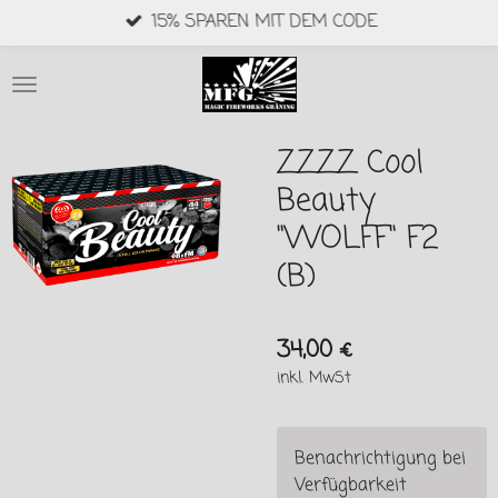
15% SPAREN MIT DEM CODE
Zum
Hauptinhalt
springen
ZZZZ Cool
Beauty
"WOLFF" F2
(B)
34,00 €
inkl. MwSt
Benachrichtigung bei
Verfügbarkeit