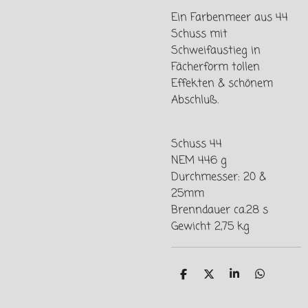
Ein Farbenmeer aus 44
Schuss mit
Schweifaustieg in
Fächerform tollen
Effekten & schönem
Abschluß.
Schuss 44
NEM 446 g
Durchmesser: 20 &
25mm
Brenndauer ca.28 s
Gewicht 2,75 kg
T
T
T
T
e
e
e
e
i
i
i
i