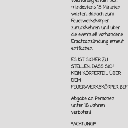
vollständig erfüllt hat,
mindestens 15 Minuten
warten, danach zum
Feuerwerkskörper
zurückkehren und über
die eventuell vorhandene
Ersatzanzündung erneut
entfachen.
ES IST SICHER ZU
STELLEN, DASS SICH
KEIN KÖRPERTEIL ÜBER
DEM
FEUERWERKSKÖRPER
BEF
Abgabe an Personen
unter
18 Jahren
verboten!
*ACHTUNG!*