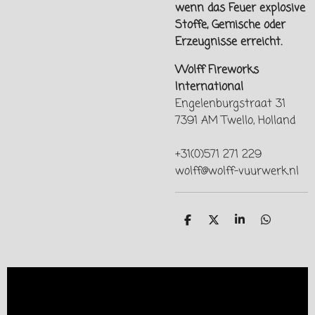
wenn das Feuer explosive
Stoffe, Gemische oder
Erzeugnisse erreicht.
Wolff Fireworks
International
Engelenburgstraat 31
7391 AM Twello, Holland
+31(0)571 271 229
wolff@wolff-vuurwerk.nl
T
T
T
T
e
e
e
e
i
i
i
i
l
l
l
l
e
e
e
e
n
n
n
n