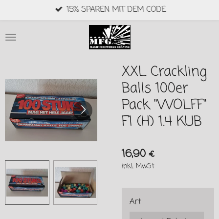
15% SPAREN MIT DEM CODE
Zum
Hauptinhalt
springen
XXL Crackling
Balls 100er
Pack "WOLFF"
F1 (H) 1.4 KUB
16,90 €
inkl. MwSt
Art