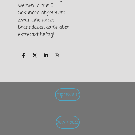
werden in nur 3
Sekunden abgefeuert.
Zwar eine kurze
Brenndauer, dafür aber
extremst heftig!
T
T
T
T
e
e
e
e
i
i
i
i
l
l
l
l
e
e
e
e
n
n
n
n
Impressum
Downloads