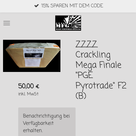
15% SPAREN MIT DEM CODE
Zum
Hauptinhalt
springen
ZZZZ
Crackling
Mega Finale
"PGE
Pyrotrade" F2
50,00 €
(B)
inkl. MwSt
Benachrichtigung bei
Verfügbarkeit
erhalten.