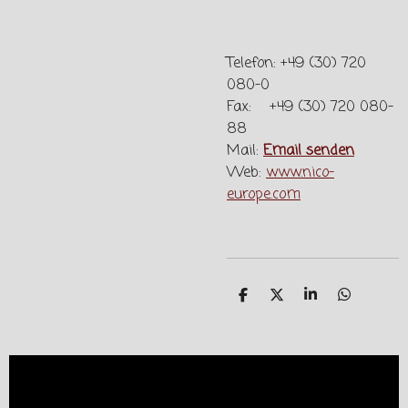
Telefon: +49 (30) 720
080-0
Fax: +49 (30) 720 080-
88
Mail:
Email senden
Web:
www.nico-
europe.com
T
T
T
T
e
e
e
e
i
i
i
i
l
l
l
l
e
e
e
e
n
n
n
n