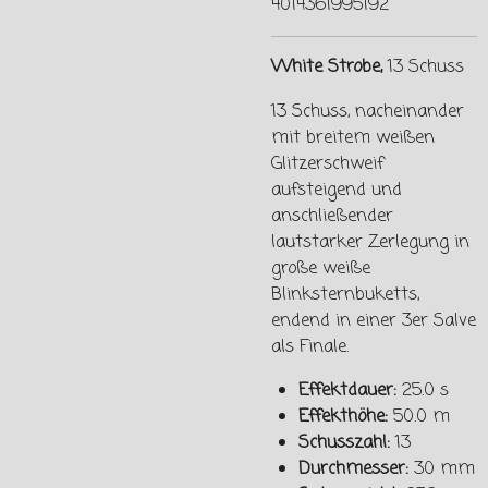
4014361995192
White Strobe,
13 Schuss
13 Schuss, nacheinander
mit breitem weißen
Glitzerschweif
aufsteigend und
anschließender
lautstarker Zerlegung in
große weiße
Blinksternbuketts,
endend in einer 3er Salve
als Finale.
Effektdauer:
25.0 s
Effekthöhe:
50.0 m
Schusszahl:
13
Durchmesser:
30 mm